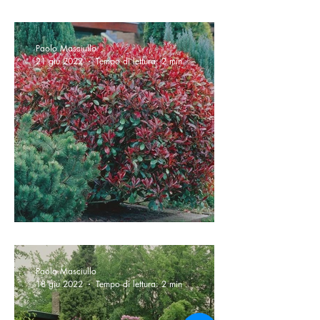
Bosso ( Buxus sempervirens )
Paolo Masciullo
21 giu 2022
Tempo di lettura: 2 min
Photinia
Paolo Masciullo
18 giu 2022
Tempo di lettura: 2 min