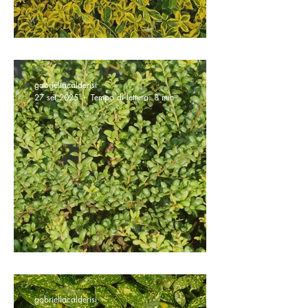
Euonymus japonicus
gabriellacalderisi
27 set 2025
Tempo di lettura: 8 min
Agrifoglio giapponese
gabriellacalderisi