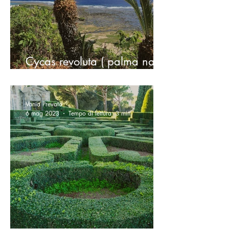
Cycas revoluta ( palma nana
)
Vania Prevato
6 mag 2023
Tempo di lettura: 3 min