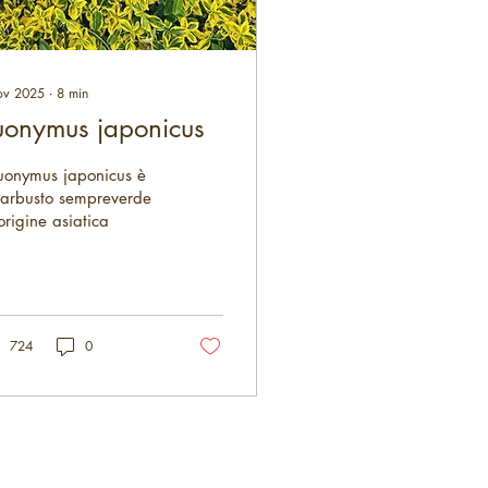
ov 2025
∙
8
min
uonymus japonicus
Euonymus japonicus è
 arbusto sempreverde
origine asiatica
724
0