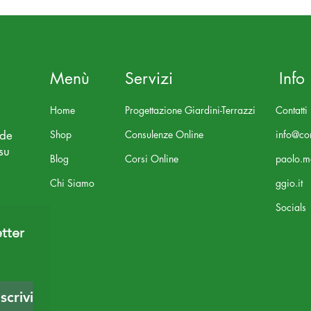
Menù
Servizi
Info
Home
Progettazione Giardini-Terrazzi
Contatti
nde
Shop
Consulenze Online
info@con
su
Blog
Corsi Online
paolo.m
Chi Siamo
ggio.it
Socials
tter 
Iscriviti