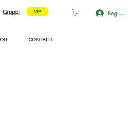
VIP
Gruppi
Registrati 
VIP
LOG
CONTATTI