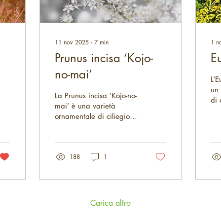
11 nov 2025
∙
7
min
1 n
Prunus incisa ‘Kojo-
E
no-mai’
L’
un
La Prunus incisa ‘Kojo-no-
di 
mai’ è una varietà
ornamentale di ciliegio
giapponese, molto
apprezzata per la sua
bellezza compatta
188
1
Carica altro