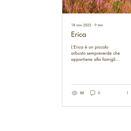
18 nov 2025
∙
9
min
Erica
L’Erica è un piccolo
arbusto sempreverde che
appartiene alla famiglia
delle Ericacee. La sua
presenza è discreta ma
elegante
88
0
1