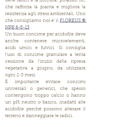
delle radici e la fioritura; potassio (K), 
che rafforza la pianta e migliora la 
resistenza agli stress ambientali. Uno 
che consigliamo noi e' il 
FLOREUS ® 
NPK 6-5-13
Un buon concime per acidofile deve 
anche contenere microelementi, 
acidi umici e fulvici. Si consiglia 
l’uso di concime granulare a lenta 
cessione da l’inizio della ripresa 
vegetativa a giugno, da utilizzare 
ogni 2-3 mesi.
È importante evitare concimi 
universali o generici, che spesso 
contengono troppo calcio o hanno 
un pH neutro o basico, inadatti alle 
acidofile perché possono alterare il 
terreno e danneggiare le radici. 