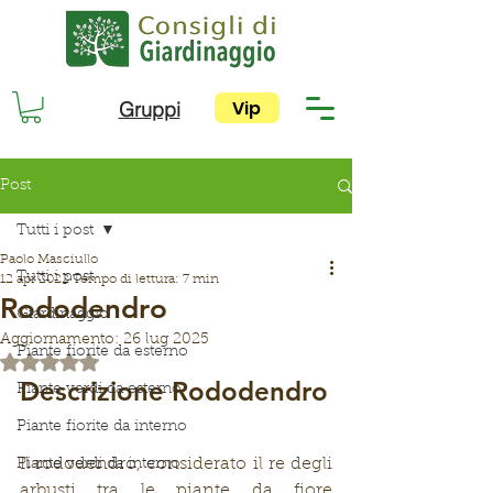
Vip
Gruppi
Post
Tutti i post
Paolo Masciullo
Tutti i post
12 apr 2022
Tempo di lettura: 7 min
Rododendro
Giardinaggio
Aggiornamento:
26 lug 2025
Piante fiorite da esterno
Valutazione NaN stelle su 5.
Descrizione Rododendro
Piante verdi da esterno
Piante fiorite da interno
Il rododendro, considerato il re degli 
Piante verdi da interno
arbusti tra le piante da fiore 