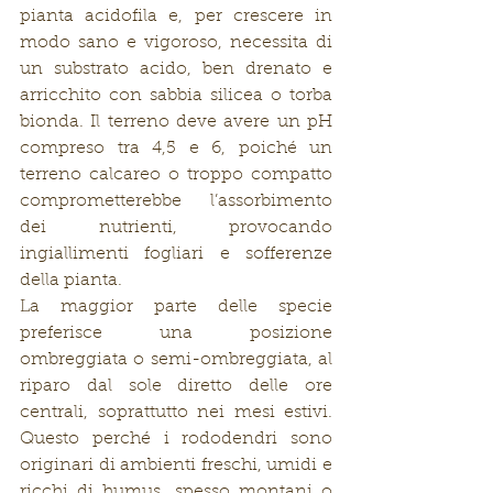
pianta acidofila e, per crescere in 
modo sano e vigoroso, necessita di 
un substrato acido, ben drenato e 
arricchito con sabbia silicea o torba 
bionda. Il terreno deve avere un pH 
compreso tra 4,5 e 6, poiché un 
terreno calcareo o troppo compatto 
comprometterebbe l’assorbimento 
dei nutrienti, provocando 
ingiallimenti fogliari e sofferenze 
della pianta.
La maggior parte delle specie 
preferisce una posizione 
ombreggiata o semi-ombreggiata, al 
riparo dal sole diretto delle ore 
centrali, soprattutto nei mesi estivi. 
Questo perché i rododendri sono 
originari di ambienti freschi, umidi e 
ricchi di humus, spesso montani o 