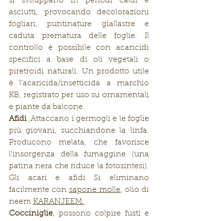
si sviluppano in periodi caldi e 
asciutti, provocando decolorazioni 
fogliari, puntinature giallastre e 
caduta prematura delle foglie. Il 
controllo è possibile con acaricidi 
specifici a base di oli vegetali o 
piretroidi naturali. Un prodotto utile 
è l’acaricida/insetticida a marchio 
KB, registrato per uso su ornamentali 
e piante da balcone.
Afidi
 ,Attaccano i germogli e le foglie 
più giovani, succhiandone la linfa. 
Producono melata, che favorisce 
l’insorgenza della fumaggine (una 
patina nera che riduce la fotosintesi). 
Gli acari e afidi Si eliminano 
facilmente con 
sapone molle
, olio di 
neem 
KARANJEEM.
Cocciniglie
, possono colpire fusti e 