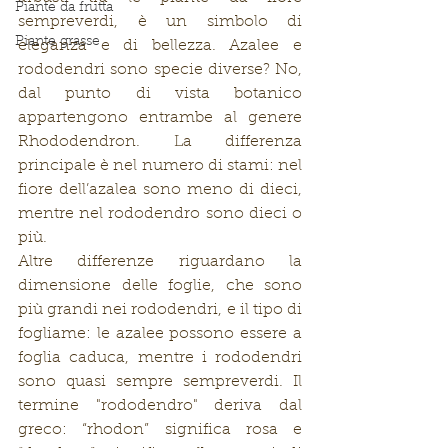
Piante da frutta
sempreverdi, è un simbolo di 
Piante grasse
eleganza e di bellezza. Azalee e 
rododendri sono specie diverse? No, 
dal punto di vista botanico 
appartengono entrambe al genere 
Rhododendron. La differenza 
principale è nel numero di stami: nel 
fiore dell’azalea sono meno di dieci, 
mentre nel rododendro sono dieci o 
più. 
Altre differenze riguardano la 
dimensione delle foglie, che sono 
più grandi nei rododendri, e il tipo di 
fogliame: le azalee possono essere a 
foglia caduca, mentre i rododendri 
sono quasi sempre sempreverdi. Il 
termine "rododendro" deriva dal 
greco: “rhodon” significa rosa e 