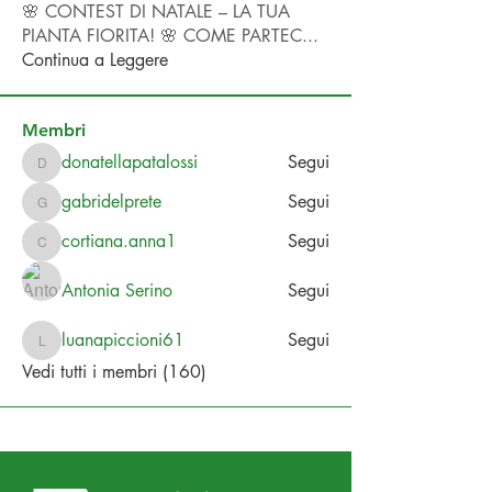
🌸 CONTEST DI NATALE – LA TUA
PIANTA FIORITA! 🌸 COME PARTEC
...
Continua a Leggere
Membri
donatellapatalossi
Segui
donatellapatalossi
gabridelprete
Segui
gabridelprete
cortiana.anna1
Segui
cortiana.anna1
Antonia Serino
Segui
luanapiccioni61
Segui
luanapiccioni61
Vedi tutti i membri (160)