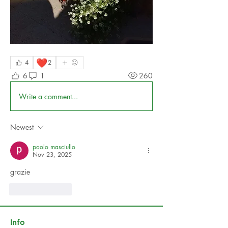
❤️
4
2
6
1
260
Write a comment...
Newest
paolo masciullo
Nov 23, 2025
grazie 
Like
Reply
Info