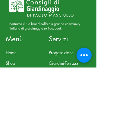
DI PAOLO MASCIULLO
Portiamo il tuo brand nella più grande community
italiana di giardinaggio su Facebook.
⭐⭐⭐⭐⭐
Menù
Servizi
Home
Progettazione
Shop
Giardini-Terrazzi
Blog
Consulenze Online
Chi Siamo
Corsi Online
Abbonati alla nostra 
newsletter • Non 
perderti nulla!
Email
*