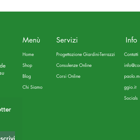
Menù
Servizi
Info
Home
Progettazione Giardini-Terrazzi
Contatti
nde
Shop
Consulenze Online
info@con
su
Blog
Corsi Online
paolo.m
Chi Siamo
ggio.it
Socials
tter 
Iscriviti