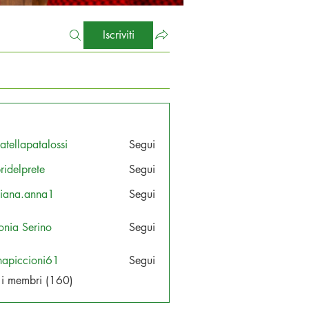
Iscriviti
atellapatalossi
Segui
apatalossi
ridelprete
Segui
prete
tiana.anna1
Segui
a.anna1
onia Serino
Segui
napiccioni61
Segui
cioni61
i i membri (160)