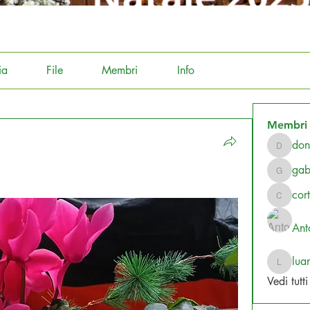
ia
File
Membri
Info
Membri
don
donatell
gab
gabridel
cor
cortian
Ant
lua
luanapic
Vedi tutt