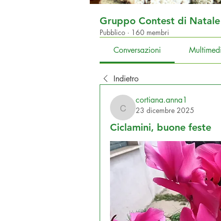
Gruppo Contest di Natale
Pubblico
·
160 membri
Conversazioni
Multimed
Indietro
cortiana.anna1
23 dicembre 2025
cortiana.anna1
Ciclamini, buone feste