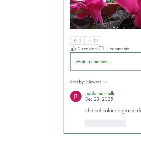
2
2 reazioni
1 commento
Write a comment...
Sort by:
Newest
paolo masciullo
Dec 23, 2025
che bel colore e grazie d
Like
Reply