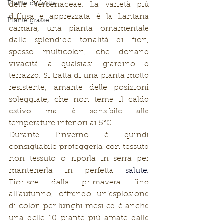
Piante da frutta
delle Verbenaceae. La varietà più 
diffusa e apprezzata è la Lantana 
Piante grasse
camara, una pianta ornamentale 
dalle splendide tonalità di fiori, 
spesso multicolori, che donano 
vivacità a qualsiasi giardino o 
terrazzo. Si tratta di una pianta molto 
resistente, amante delle posizioni 
soleggiate, che non teme il caldo 
estivo ma è sensibile alle 
temperature inferiori ai 5°C. 
Durante l’inverno è quindi 
consigliabile proteggerla con tessuto 
non tessuto o riporla in serra per 
mantenerla in perfetta 
salute. 
Fiorisce dalla primavera fino 
all’autunno, offrendo un’esplosione 
di colori per lunghi mesi ed è anche 
una delle 10 piante più amate dalle 