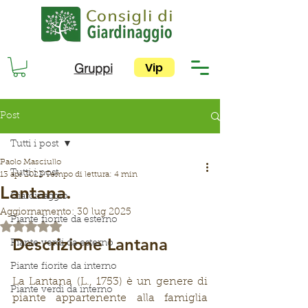
Vip
Gruppi
Post
Tutti i post
Paolo Masciullo
Tutti i post
13 apr 2022
Tempo di lettura: 4 min
Lantana.
Giardinaggio
Aggiornamento:
30 lug 2025
Piante fiorite da esterno
Valutazione NaN stelle su 5.
Descrizione Lantana
Piante verdi da esterno
Piante fiorite da interno
La Lantana (L., 1753) è un genere di 
Piante verdi da interno
piante appartenente alla famiglia 