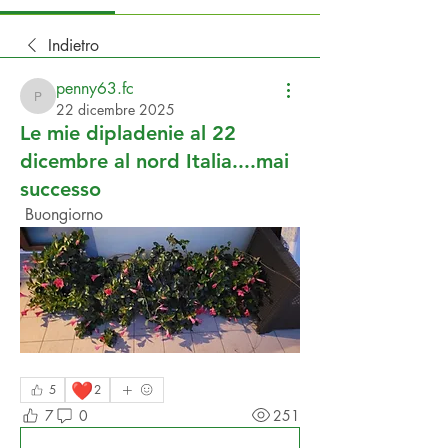
Indietro
penny63.fc
penny63.fc
22 dicembre 2025
Le mie dipladenie al 22
dicembre al nord Italia....mai
successo
 Buongiorno 
❤️
5
2
7
0
251