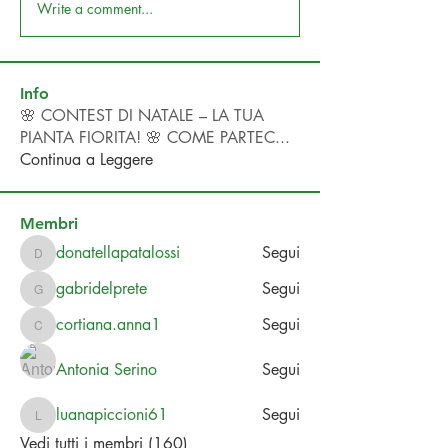
Write a comment...
Info
🌸 CONTEST DI NATALE – LA TUA
PIANTA FIORITA! 🌸 COME PARTEC
...
Continua a Leggere
Membri
donatellapatalossi
Segui
donatellapatalossi
gabridelprete
Segui
gabridelprete
cortiana.anna1
Segui
cortiana.anna1
Antonia Serino
Segui
luanapiccioni61
Segui
luanapiccioni61
Vedi tutti i membri (160)