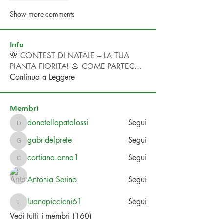
Show more comments
Info
🌸 CONTEST DI NATALE – LA TUA
PIANTA FIORITA! 🌸 COME PARTEC
...
Continua a Leggere
Membri
donatellapatalossi
Segui
donatellapatalossi
gabridelprete
Segui
gabridelprete
cortiana.anna1
Segui
cortiana.anna1
Antonia Serino
Segui
luanapiccioni61
Segui
luanapiccioni61
Vedi tutti i membri (160)