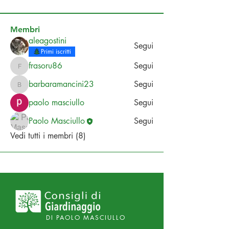
Membri
aleagostini
Segui
Primi iscritti
frasoru86
Segui
frasoru86
barbaramancini23
Segui
barbaramancini23
paolo masciullo
Segui
Paolo Masciullo
Segui
Vedi tutti i membri (8)
DI PAOLO MASCIULLO