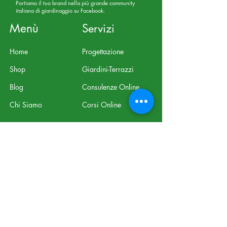
Portiamo il tuo brand nella più grande community
italiana di giardinaggio su Facebook.
⭐⭐⭐⭐⭐
Menù
Servizi
Home
Progettazione
Shop
Giardini-Terrazzi
Blog
Consulenze Online
Chi Siamo
Corsi Online
Abbonati alla nostra 
newsletter • Non 
perderti nulla!
Email
*
Iscriviti