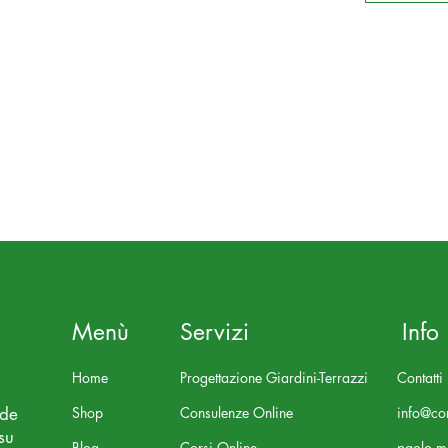
Menù
Servizi
Info
Home
Progettazione Giardini-Terrazzi
Contatti
nde
Shop
Consulenze Online
info@con
su
Blog
Corsi Online
paolo.m