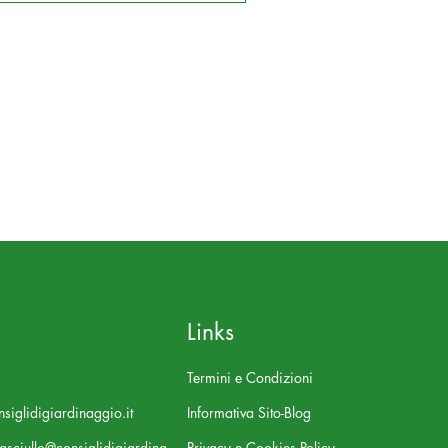
Links
Termini e Condizioni
siglidigiardinaggio.it
Informativa Sito-Blog
asciullo@consiglidigiardina
Privacy e Cookies Policy