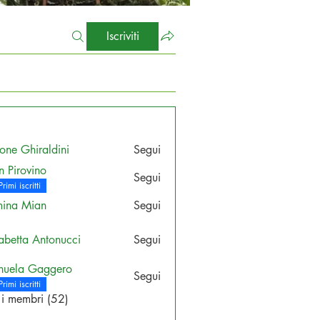
Iscriviti
one Ghiraldini
Segui
n Pirovino
Segui
ovino
Primi iscritti
ina Mian
Segui
sabetta Antonucci
Segui
uela Gaggero
Segui
Primi iscritti
i i membri (52)