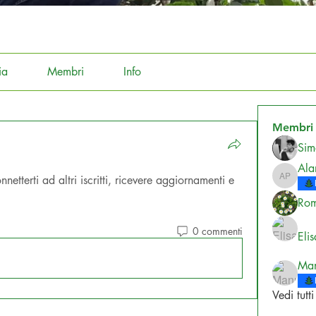
ia
Membri
Info
Membri
Sim
Ala
tterti ad altri iscritti, ricevere aggiornamenti e 
Alan Pir
Rom
0 commenti
Eli
Man
Vedi tutt