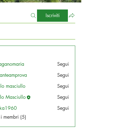
Iscriviti
aganomaria
Segui
lianteamprova
Segui
eamprova
lo masciullo
Segui
lo Masciullo
Segui
kka1960
Segui
960
i i membri (5)