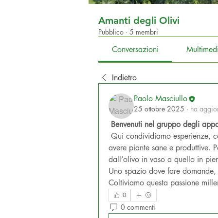
Amanti degli Olivi
Pubblico
·
5 membri
Conversazioni
Multimed
Indietro
Paolo Masciullo
25 ottobre 2025
·
ha aggior
Benvenuti nel gruppo degli appas
 Qui condividiamo esperienze, consigli di coltivazione e tecniche di potatura per 
avere piante sane e produttive. Par
dall’olivo in vaso a quello in pie
Uno spazio dove fare domande, mo
Coltiviamo questa passione millen
0
0 commenti