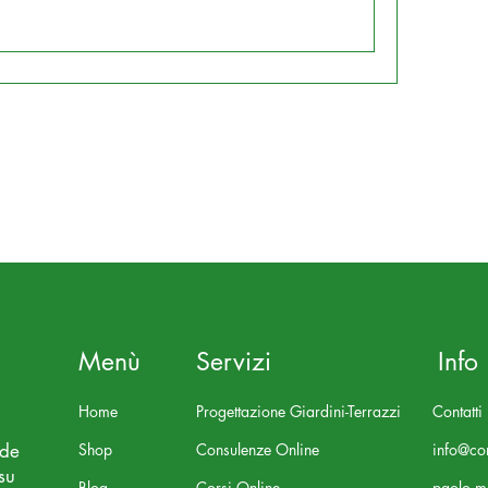
Menù
Servizi
Info
Home
Progettazione Giardini-Terrazzi
Contatti
nde
Shop
Consulenze Online
info@con
su
Blog
Corsi Online
paolo.m