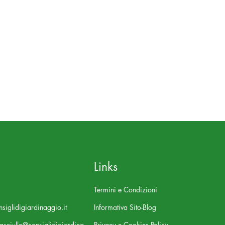
Links
Termini e Condizioni
siglidigiardinaggio.it
Informativa Sito-Blog
asciullo@consiglidigiardina
Privacy e Cookies Policy