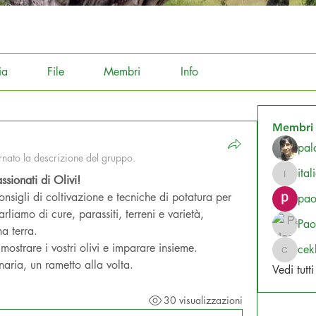
ia
File
Membri
Info
Membri
pal
nato la descrizione del gruppo.
ita
sionati di Olivi!
italiant
pao
liamo di cure, parassiti, terreni e varietà, 
Pao
na terra.
strare i vostri olivi e imparare insieme. 
ce
cekka1
aria, un rametto alla volta.
Vedi tutt
30 visualizzazioni