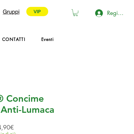
VIP
Gruppi
Registrati 
VIP
CONTATTI
Eventi
 Concime
 Anti-Lumaca
Prezzo scontato
4,90€
ia di più