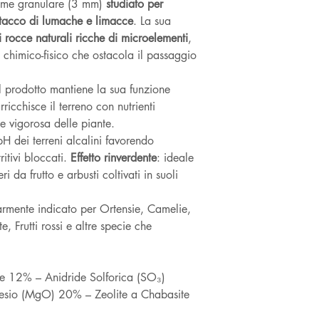
ime granulare (3 mm)
studiato per
attacco di lumache e limacce
. La sua
 rocce naturali ricche di microelementi
,
o chimico-fisico che ostacola il passaggio
l prodotto mantiene la sua funzione
rricchisce il terreno con nutrienti
 e vigorosa delle piante.
 pH dei terreni alcalini favorendo
ritivi bloccati.
Effetto rinverdente
: ideale
i da frutto e arbusti coltivati in suoli
larmente indicato per Ortensie, Camelie,
 Frutti rossi e altre specie che
le 12% – Anidride Solforica (SO₃)
esio (MgO) 20% – Zeolite a Chabasite