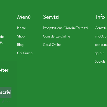
Menù
Servizi
Info
Home
Progettazione Giardini-Terrazzi
Contatti
nde
Shop
Consulenze Online
info@con
su
Blog
Corsi Online
paolo.m
Chi Siamo
ggio.it
Socials
tter 
Iscriviti
g list.