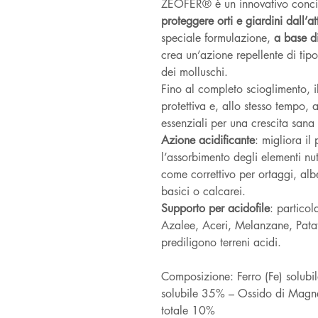
ZEOFER® è un innovativo conc
proteggere orti e giardini dall’
speciale formulazione,
a base di
crea un’azione repellente di tip
dei molluschi.
Fino al completo scioglimento, i
protettiva e, allo stesso tempo, a
essenziali per una crescita sana
Azione acidificante
: migliora il
l’assorbimento degli elementi nut
come correttivo per ortaggi, alber
basici o calcarei.
Supporto per acidofile
: partico
Azalee, Aceri, Melanzane, Patate,
prediligono terreni acidi.
Composizione: Ferro (Fe) solubi
solubile 35% – Ossido di Magn
totale 10%