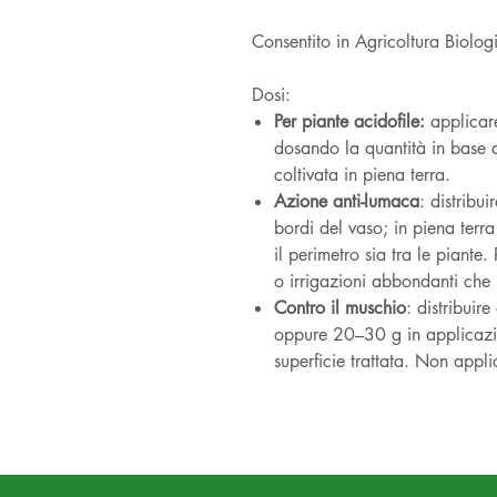
Consentito in Agricoltura Bi
Dosi:
Per piante acidofile:
applicare
dosando la quantità in base a
coltivata in piena terra.
Azione anti-lumaca
: distribu
bordi del vaso; in piena terra
il perimetro sia tra le piante
o irrigazioni abbondanti che 
Contro il muschio
: distribuir
oppure 20–30 g in applicazio
superficie trattata. Non applic